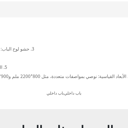
2.
3. حشو لوح الباب: خشب صلب، ألواح بتصميم فتحات الجسر، إلخ، بسماكة 45 ملم؛
5. المعالجة السطحية: تشطيب من خشب الجوز الأسود، طلاء مُخبوز
باب داخلي
باب داخلي