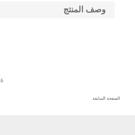
وصف المنتج
6. الأبعاد القياسية: نوصي بمواصفات متعددة، مثل 800*2200 ملم و900*2200 ملم؛ ويجب تحديد سماكة إطار الباب وفقًا لسماكة الجدار.
الصفحة السابقة